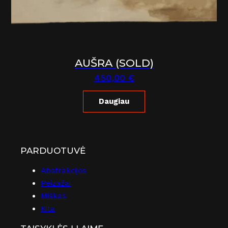
AUŠRA (SOLD)
450,00
€
Daugiau
PARDUOTUVĖ
Abstrakcijos
Peizažai
Miškas
Kita