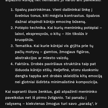
atpažinti kūrėją net nematant jo vardo ant paveikslo.
Spalvų pasirinkimas. Vieni dailininkai linkę į
švelnius tonus, kiti mėgsta kontrastus. Spalvos
dažnai atspindi kūrėjo emocinę būseną.
Potėpio technika. Kai kurių menininkų potėpiai –
laisvi, ekspresyvūs, o kitų – itin tikslūs ir
kruopštūs.
Tematika. Kai kurie kūrėjai vis grįžta prie tų
pačių motyvų – gamtos, žmogaus figūros,
abstrakcijos ar miesto vaizdų.
Faktūra. Drobės paviršiaus struktūra taip pat
išduoda kūrėjo stilių. Reljefinė, storu sluoksniu
dengta tapyba ant drobės skleidžia kitą emociją
nei glotniai išdirbta minimalistinė kompozicija.
Kai supranti šiuos ženklus, gali atpažinti menininko
paveikslus net iš pirmo žvilgsnio. Tai panašu į
rašyseną – kiekvienas žmogus turi savo „parašą“, ir