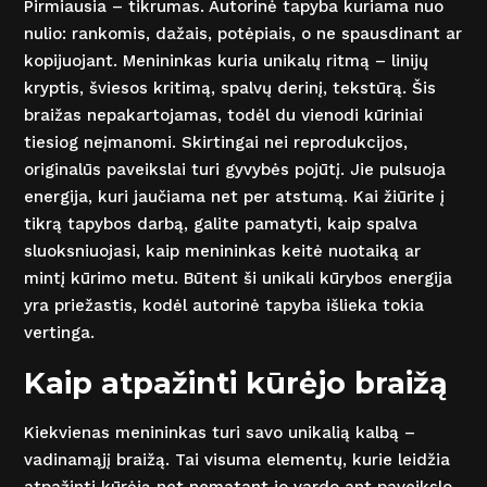
Pirmiausia – tikrumas. Autorinė tapyba kuriama nuo
nulio: rankomis, dažais, potėpiais, o ne spausdinant ar
kopijuojant. Menininkas kuria unikalų ritmą – linijų
kryptis, šviesos kritimą, spalvų derinį, tekstūrą. Šis
braižas nepakartojamas, todėl du vienodi kūriniai
tiesiog neįmanomi. Skirtingai nei reprodukcijos,
originalūs paveikslai turi gyvybės pojūtį. Jie pulsuoja
energija, kuri jaučiama net per atstumą. Kai žiūrite į
tikrą tapybos darbą, galite pamatyti, kaip spalva
sluoksniuojasi, kaip menininkas keitė nuotaiką ar
mintį kūrimo metu. Būtent ši unikali kūrybos energija
yra priežastis, kodėl autorinė tapyba išlieka tokia
vertinga.
Kaip atpažinti kūrėjo braižą
Kiekvienas menininkas turi savo unikalią kalbą –
vadinamąjį braižą. Tai visuma elementų, kurie leidžia