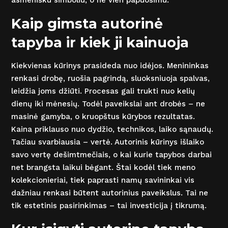
asmenišku simboliu, o ne vien papuošimu.
Kaip gimsta autorinė
tapyba ir kiek ji kainuoja
Kiekvienas kūrinys prasideda nuo idėjos. Menininkas
renkasi drobę, ruošia pagrindą, sluoksniuoja spalvas,
leidžia joms džiūti. Procesas gali trukti nuo kelių
dienų iki mėnesių. Todėl paveikslai ant drobės – ne
masinė gamyba, o kruopštus kūrybos rezultatas.
Kaina priklauso nuo dydžio, technikos, laiko sąnaudų.
Tačiau svarbiausia – vertė. Autorinis kūrinys išlaiko
savo vertę dešimtmečiais, o kai kurie tapybos darbai
net brangsta laikui bėgant. Štai kodėl tiek meno
kolekcionieriai, tiek paprasti namų savininkai vis
dažniau renkasi būtent autorinius paveikslus. Tai ne
tik estetinis pasirinkimas – tai investicija į tikrumą.