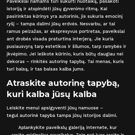
Paveikslai namams turi sukurti nuotaiką, pasakoti
istoriją ir atspindėti jūsų gyvenimo ritmą. Kai
pasirinktas kūrinys yra autorinis, jis sukuria emocinį
ryšį – tampa dalimi jūsų erdvės. Nesvarbu, ar tai
ramus peizažas, ar ekspresyvus portretas, paveikslai
ant drobės visada praturtina interjerą. Jie kuria
pusiausvyrą tarp estetikos ir šilumos, tarp ramybės ir
įkvėpimo. Jei ieškote kūrinio, kuris būtų daugiau nei
dekoras – rinkitės autorinę tapybą. Tai menas, kuris
turi balsą, ir tas balsas kalba jums.
Atraskite autorinę tapybą,
kuri kalba jūsų kalba
Leiskite menui apsigyventi jūsų namuose –
tegul autorinė tapyba tampa jūsų istorijos dalimi.
Aplankykite paveikslų galeriją internete, kur