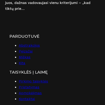
juos, dažnas vadovaujasi vienu kriterijumi – „kad
tiktų prie…
PARDUOTUVĖ
Abstrakcijos
Peizažai
Miškas
Kita
TAISYKLĖS Į LAIMĘ
Pirkimo taisyklės
Pristatymas
Apmokėjimas
Kontaktai