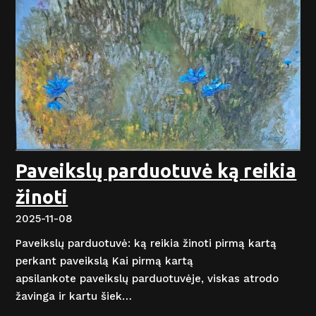
Paveikslų parduotuvė ką reikia
žinoti
2025-11-08
Paveikslų parduotuvė: ką reikia žinoti pirmą kartą
perkant paveikslą Kai pirmą kartą
apsilankote paveikslų parduotuvėje, viskas atrodo
žavinga ir kartu šiek…