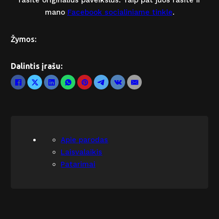
rasite originalius paveikslus. Taip pat juos rasite ir
mano
Facebook socialiniame tinkle
.
Žymos:
Dalintis įrašu:
Apie parodas
Laisvalaikis
Patarimai