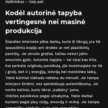
dailininkas – taip pat.
Kodėl autorinė tapyba
vertingesnė nei masinė
produkcija
Šiandien internete pilna darbų, kurie iš tikrųjų yra tik
spausdinta kopija ant drobės ar net plastikinių
paviršių. Jie atrodo gražiai, tačiau neturi jokio
emocinio gylio. Autorinė tapyba – tai visai kas kita.
Kai perkate originalų paveikslą, jūs investuojate ne tik
į grožį, bet ir į energiją, istoriją bei menininko laiką.
Tokie kūriniai niekada nebūna du vienodi. Jie tampa
interjero širdimi, nes spinduliuoja autentiškumą. Jei
norite kūrinio, kuris tikrai „kalbėtų“ jums,
rinkitės paveikslus pagal užsakymą. Tokie darbai
kuriami pagal jūsų viziją, emociją ir erdvę. Jie tampa