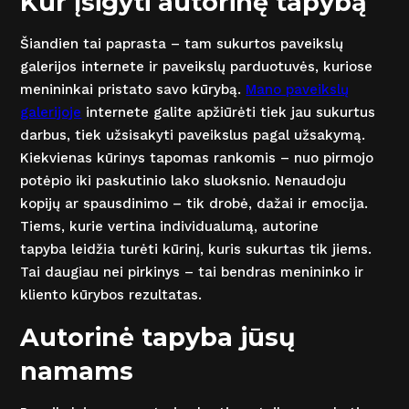
Kur įsigyti autorinę tapybą
Šiandien tai paprasta – tam sukurtos paveikslų
galerijos internete ir paveikslų parduotuvės, kuriose
menininkai pristato savo kūrybą.
Mano paveikslų
galerijoje
internete galite apžiūrėti tiek jau sukurtus
darbus, tiek užsisakyti paveikslus pagal užsakymą.
Kiekvienas kūrinys tapomas rankomis – nuo pirmojo
potėpio iki paskutinio lako sluoksnio. Nenaudoju
kopijų ar spausdinimo – tik drobė, dažai ir emocija.
Tiems, kurie vertina individualumą, autorine
tapyba leidžia turėti kūrinį, kuris sukurtas tik jiems.
Tai daugiau nei pirkinys – tai bendras menininko ir
kliento kūrybos rezultatas.
Autorinė tapyba jūsų
namams