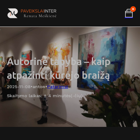
0
Autorinė tapyba – kaip
atpažinti kūrėjo braižą
2025-11-08
•
anton
•
Patarimai
Skaitymo laikas: ± 4 minutės(-čių)